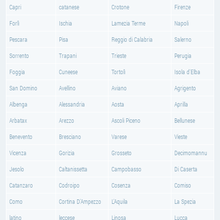
Capri
catanese
Crotone
Firenze
Forlì
Ischia
Lamezia Terme
Napoli
Pescara
Pisa
Reggio di Calabria
Salerno
Sorrento
Trapani
Trieste
Perugia
Foggia
Cuneese
Tortolì
Isola d'Elba
San Domino
Avellino
Aviano
Agrigento
Albenga
Alessandria
Aosta
Aprilla
Arbatax
Arezzo
Ascoli Piceno
Bellunese
Benevento
Bresciano
Varese
Vieste
Vicenza
Gorizia
Grosseto
Decimomannu
Jesolo
Caltanissetta
Campobasso
Di Caserta
Catanzaro
Codroipo
Cosenza
Comiso
Como
Cortina D'Ampezzo
L'Aquila
La Spezia
latino
leccese
Linosa
Lucca