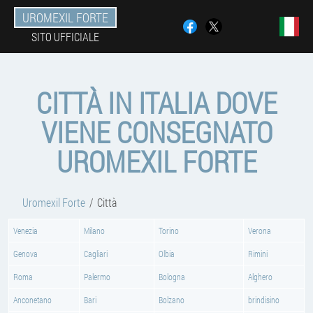
UROMEXIL FORTE
SITO UFFICIALE
CITTÀ IN ITALIA DOVE
VIENE CONSEGNATO
UROMEXIL FORTE
Uromexil Forte
Città
Venezia
Milano
Torino
Verona
Genova
Cagliari
Olbia
Rimini
Roma
Palermo
Bologna
Alghero
Anconetano
Bari
Bolzano
brindisino