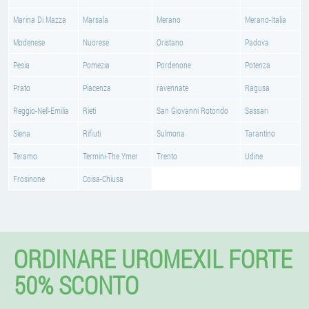
Marina Di Mazza
Marsala
Merano
Merano-Italia
Modenese
Nuorese
Oristano
Padova
Pesia
Pomezia
Pordenone
Potenza
Prato
Piacenza
ravennate
Ragusa
Reggio-Nell-Emilia
Rieti
San Giovanni Rotondo
Sassari
Siena
Rifiuti
Sulmona
Tarantino
Teramo
Termini-The Ymer
Trento
Udine
Frosinone
Coisa-Chiusa
ORDINARE UROMEXIL FORTE
50% SCONTO